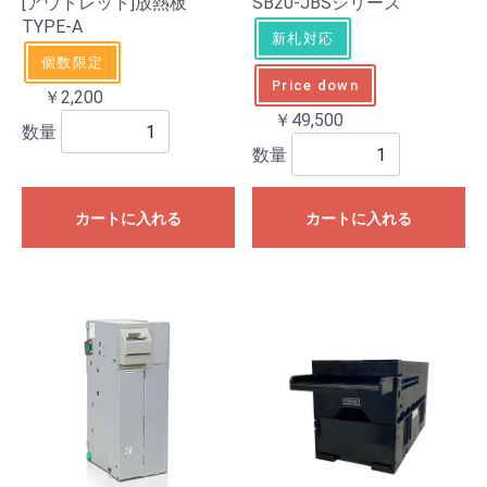
[アウトレット]放熱板
SB20-JBSシリーズ
TYPE-A
新札対応
個数限定
Price down
￥2,200
￥49,500
数量
数量
カートに入れる
カートに入れる