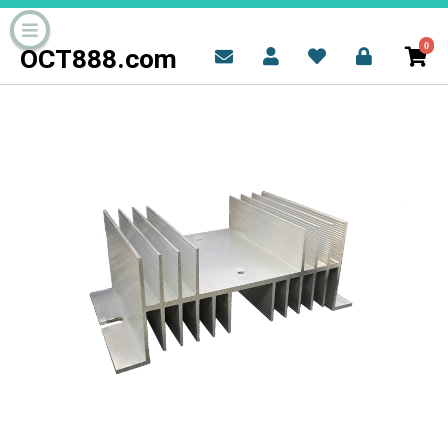
0
OCT888.com