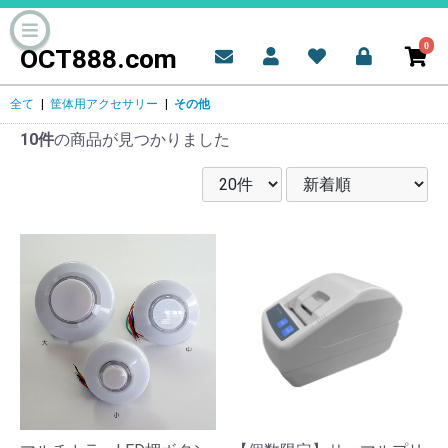
0
OCT888.com
全て
|
筐体用アクセサリー
|
その他
10件
の商品が見つかりました