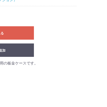
れる
追加
lumn専用の板金ケースです。