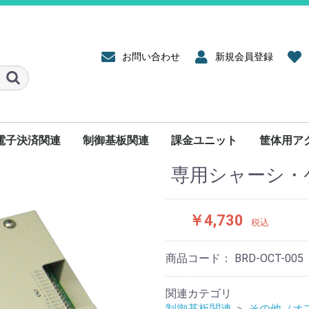
お問い合わせ
新規会員登録
電子決済関連
制御基板関連
課金ユニット
筐体用ア
専用シャーシ・
課金制御基板
音声基板
ソフトウェア
その他（オプション）
コイン投
ケーブル
その他
￥4,730
税込
商品コード：
BRD-OCT-005
関連カテゴリ
制御基板関連
＞
その他（オ