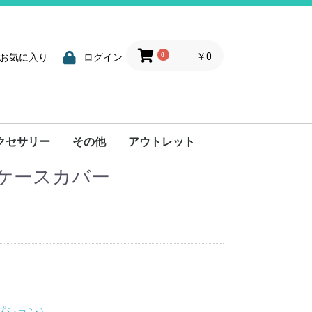
0
￥0
お気に入り
ログイン
クセサリー
その他
アウトレット
ケースカバー
入口/返却口
通信ユニット
開発ツール
電子部品
電源関連
レジ関連
プション）