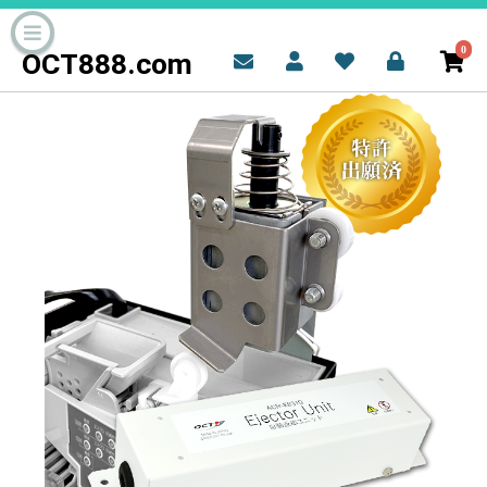
0
OCT888.com