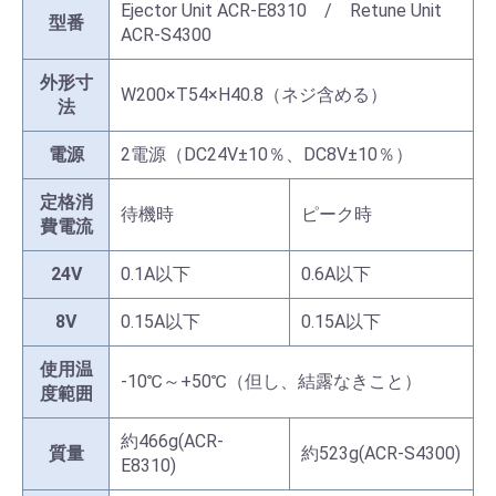
Ejector Unit ACR-E8310 / Retune Unit
型番
ACR-S4300
外形寸
W200×T54×H40.8（ネジ含める）
法
電源
2電源（DC24V±10％、DC8V±10％）
定格消
待機時
ピーク時
費電流
24V
0.1A以下
0.6A以下
8V
0.15A以下
0.15A以下
使用温
-10℃～+50℃（但し、結露なきこと）
度範囲
約466g(ACR-
質量
約523g(ACR-S4300)
E8310)