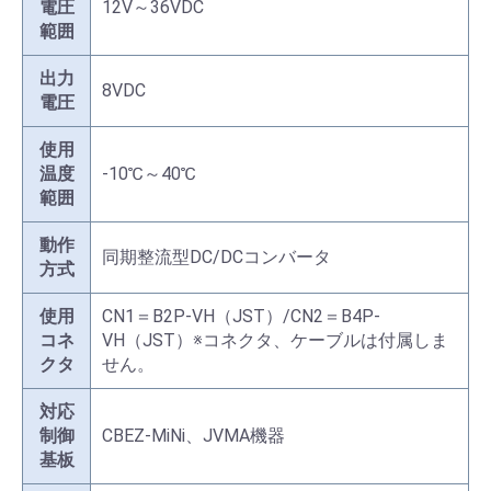
電圧
12V～36VDC
範囲
出力
8VDC
電圧
使用
温度
-10℃～40℃
範囲
動作
同期整流型DC/DCコンバータ
方式
使用
CN1＝B2P-VH（JST）/CN2＝B4P-
コネ
VH（JST）※コネクタ、ケーブルは付属しま
クタ
せん。
対応
制御
CBEZ-MiNi、JVMA機器
基板