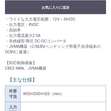
お気に入りに追加
・ワイドな入力電圧範囲：12V～36VDC
・出力電圧：8VDC
・高効率
・出力電流最大2.5A
・非絶縁型 降圧 DC-DCコンバータ
・JVMA機器（C/M,BV,ベンディング用電子決済端末の
DC8Vに最適）
【対応制御基板】
CBEZ-MiNi、JVMA機器
【主な仕様】
外形
W55×D50×H20（mm）
寸法
入力